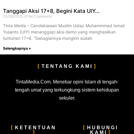
Tanggapi Aksi 17+8, Begini Kata UIY…
23/09/2025
No Comments
Tinta Media – Cendekiawan Muslim Ustaz Muhammmad Ismail
Yusanto (UIY) menanggapi aksi demo yang menghasilkan
tuntunan 17+8. “Sebagiannya mungkin sudah
Selengkapnya »
TENTANG KAMI
TintaMedia.Com. Menebar opini Islam di tengah-
tengah umat yang terkungkung sistem kehidupan
sekuler.
KETENTUAN
HUBUNGI
KAMI