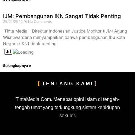
IJM: Pembangunan IKN Sangat Tidak Penting
25/01/2022
No Comments
​ Tinta Media – Direktur Indonesian Justice Monitor (IJM) Agung
Wisnuwardana menyampaikan bahwa pembangunan Ibu Kota
Negara (IKN) tidak penting
Selengkapnya »
TENTANG KAMI
TintaMedia.Com. Menebar opini Islam di tengah-
tengah umat yang terkungkung sistem kehidupan
sekuler.