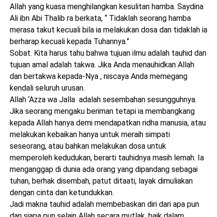
Allah yang kuasa menghilangkan kesulitan hamba. Saydina
Ali ibn Abi Thalib ra berkata, “ Tidaklah seorang hamba
merasa takut kecuali bila ia melakukan dosa dan tidaklah ia
berharap kecuali kepada Tuhannya.”
Sobat. Kita harus tahu bahwa tujuan ilmu adalah tauhid dan
tujuan amal adalah takwa. Jika Anda menauhidkan Allah
dan bertakwa kepada-Nya , niscaya Anda memegang
kendali seluruh urusan.
Allah ‘Azza wa Jalla adalah sesembahan sesungguhnya.
Jika seorang mengaku beriman tetapi ia membangkang
kepada Allah hanya demi mendapatkan ridha manusia, atau
melakukan kebaikan hanya untuk meraih simpati
seseorang, atau bahkan melakukan dosa untuk
memperoleh kedudukan, berarti tauhidnya masih lemah. Ia
menganggap di dunia ada orang yang dipandang sebagai
tuhan, berhak disembah, patut ditaati, layak dimuliakan
dengan cinta dan ketundukkan.
Jadi makna tauhid adalah membebaskan diri dari apa pun
dan siapa pun selain Allah secara mutlak, baik dalam