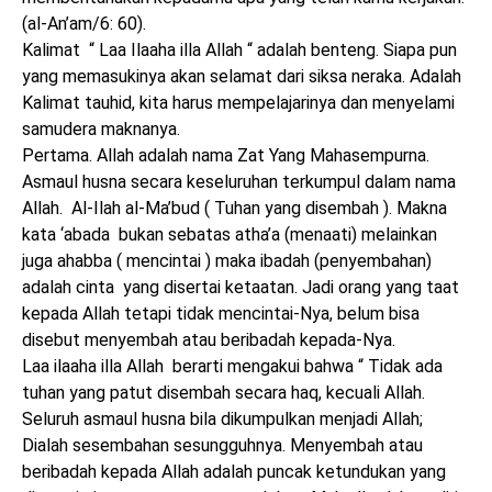
(al-An’am/6: 60).
Kalimat “ Laa Ilaaha illa Allah “ adalah benteng. Siapa pun
yang memasukinya akan selamat dari siksa neraka. Adalah
Kalimat tauhid, kita harus mempelajarinya dan menyelami
samudera maknanya.
Pertama. Allah adalah nama Zat Yang Mahasempurna.
Asmaul husna secara keseluruhan terkumpul dalam nama
Allah. Al-Ilah al-Ma’bud ( Tuhan yang disembah ). Makna
kata ‘abada bukan sebatas atha’a (menaati) melainkan
juga ahabba ( mencintai ) maka ibadah (penyembahan)
adalah cinta yang disertai ketaatan. Jadi orang yang taat
kepada Allah tetapi tidak mencintai-Nya, belum bisa
disebut menyembah atau beribadah kepada-Nya.
Laa ilaaha illa Allah berarti mengakui bahwa “ Tidak ada
tuhan yang patut disembah secara haq, kecuali Allah.
Seluruh asmaul husna bila dikumpulkan menjadi Allah;
Dialah sesembahan sesungguhnya. Menyembah atau
beribadah kepada Allah adalah puncak ketundukan yang