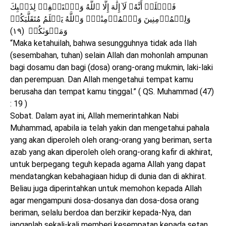
فَٱعۡلَمۡ أَنَّهُۥ لَآ إِلَٰهَ إِلَّا ٱللَّهُ وَٱسۡتَغۡفِرۡ لِذَنۢبِكَ
وَلِلۡمُؤۡمِنِينَ وَٱلۡمُؤۡمِنَٰتِۗ وَٱللَّهُ يَعۡلَمُ مُتَقَلَّبَكُمۡ
وَمَثۡوَىٰكُمۡ (١٩)
“Maka ketahuilah, bahwa sesungguhnya tidak ada Ilah
(sesembahan, tuhan) selain Allah dan mohonlah ampunan
bagi dosamu dan bagi (dosa) orang-orang mukmin, laki-laki
dan perempuan. Dan Allah mengetahui tempat kamu
berusaha dan tempat kamu tinggal.” ( QS. Muhammad (47)
: 19 )
Sobat. Dalam ayat ini, Allah memerintahkan Nabi
Muhammad, apabila ia telah yakin dan mengetahui pahala
yang akan diperoleh oleh orang-orang yang beriman, serta
azab yang akan diperoleh oleh orang-orang kafir di akhirat,
untuk berpegang teguh kepada agama Allah yang dapat
mendatangkan kebahagiaan hidup di dunia dan di akhirat.
Beliau juga diperintahkan untuk memohon kepada Allah
agar mengampuni dosa-dosanya dan dosa-dosa orang
beriman, selalu berdoa dan berzikir kepada-Nya, dan
janganlah sekali-kali memberi kesempatan kepada setan