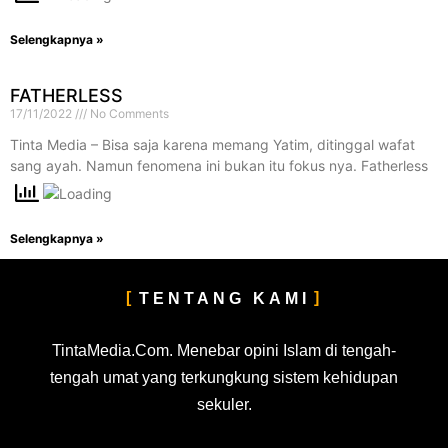
Selengkapnya »
FATHERLESS
17/11/2022
No Comments
Tinta Media – Bisa saja karena memang Yatim, ditinggal wafat
sang ayah. Namun fenomena ini bukan itu fokus nya. Fatherless
Selengkapnya »
TENTANG KAMI
TintaMedia.Com. Menebar opini Islam di tengah-
tengah umat yang terkungkung sistem kehidupan
sekuler.