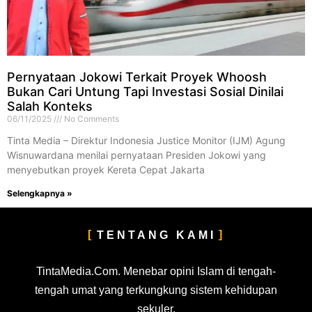
Pernyataan Jokowi Terkait Proyek Whoosh
Bukan Cari Untung Tapi Investasi Sosial Dinilai
Salah Konteks
06/11/2025
No Comments
Tinta Media – Direktur Indonesia Justice Monitor (IJM) Agung
Wisnuwardana menilai pernyataan Presiden Jokowi yang
menyebutkan proyek Kereta Cepat Jakarta
Selengkapnya »
TENTANG KAMI
TintaMedia.Com. Menebar opini Islam di tengah-
tengah umat yang terkungkung sistem kehidupan
sekuler.