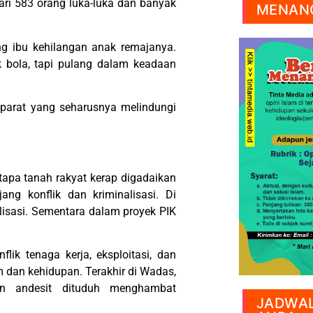
ri 583 orang luka-luka dan banyak
MENANG
ng ibu kehilangan anak remajanya.
 bola, tapi pulang dalam keadaan
 aparat yang seharusnya melindungi
etapa tanah rakyat kerap digadaikan
ng konflik dan kriminalisasi. Di
lisasi. Sementara dalam proyek PIK
lik tenaga kerja, eksploitasi, dan
 dan kehidupan. Terakhir di Wadas,
n andesit dituduh menghambat
JADWAL