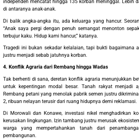
independen mencatat hingga 135 korban meninggal. Lebih da
di antaranya anak-anak.
Di balik angka-angka itu, ada keluarga yang hancur. Seora
“Anak saya pergi dengan penuh semangat menonton sepak
terbujur kaku. Hidup kami hancur,” katanya.
Tragedi ini bukan sekadar kelalaian, tapi bukti bagaimana
justru menjadi sebab jatuhnya korban.
4. Konflik Agraria dari Rembang hingga Wadas
Tak berhenti di sana, deretan konflik agraria menunjukkan b
untuk kepentingan modal besar. Tanah rakyat menjadi aja
Rembang petani yang menolak pabrik semen justru dikrimina
2, ribuan nelayan terusir dari ruang hidupnya demi reklamasi.
Di Morowali dan Konawe, investasi nikel menghadirkan konf
kerusakan lingkungan. Izin tambang justru merusak ekosistem
warga yang mempertahankan tanah dari penambanga
pembangunan.