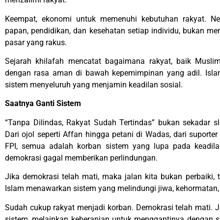
Keempat, ekonomi untuk memenuhi kebutuhan rakyat. Ne
papan, pendidikan, dan kesehatan setiap individu, bukan 
pasar yang rakus.
Sejarah khilafah mencatat bagaimana rakyat, baik Musl
dengan rasa aman di bawah kepemimpinan yang adil. Islam 
sistem menyeluruh yang menjamin keadilan sosial.
Saatnya Ganti Sistem
“Tanpa Dilindas, Rakyat Sudah Tertindas” bukan sekadar sl
Dari ojol seperti Affan hingga petani di Wadas, dari suporte
FPI, semua adalah korban sistem yang lupa pada keadil
demokrasi gagal memberikan perlindungan.
Jika demokrasi telah mati, maka jalan kita bukan perbaiki, 
Islam menawarkan sistem yang melindungi jiwa, kehormatan, 
Sudah cukup rakyat menjadi korban. Demokrasi telah mati. 
sistem, melainkan keberanian untuk menggantinya dengan s