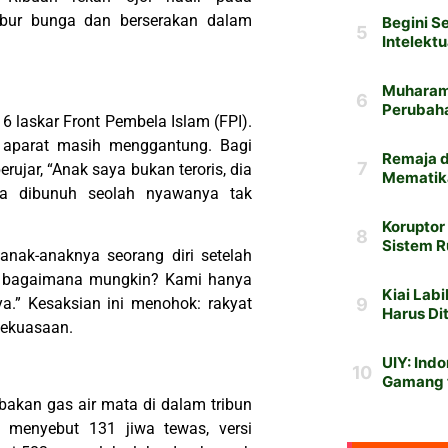
bur bunga dan berserakan dalam
6 laskar Front Pembela Islam (FPI).
as aparat masih menggantung. Bagi
erujar, “Anak saya bukan teroris, dia
ia dibunuh seolah nyawanya tak
nak-anaknya seorang diri setelah
pi bagaimana mungkin? Kami hanya
a.” Kesaksian ini menohok: rakyat
kekuasaan.
mbakan gas air mata di dalam tribun
 menyebut 131 jiwa tewas, versi