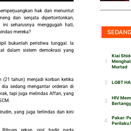
n memperjuangkan hak dan menuntut
meng dan senjata dipertontonkan,
 ini seharusnya menggugah hati,
SEDANG
nindas mereka?
il bukanlah peristiwa tunggal. Ia
yat dalam sistem demokrasi yang
 (21 tahun) menjadi korban ketika
t dia sedang mengantar orderan di
rak, tapi juga melindas Affan, yang
RSCM.
din, yang juga terlindas dan kini
 Ribuan rekan ojol hadir pada