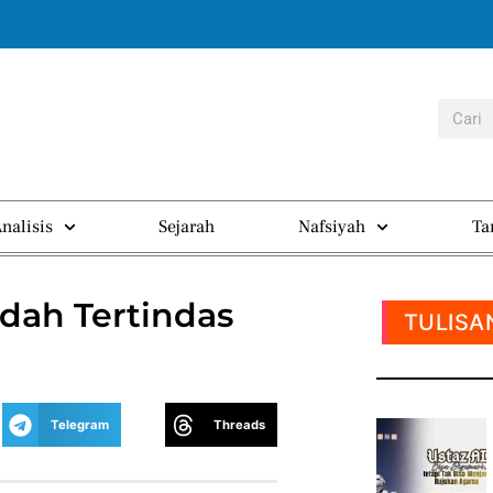
nalisis
Sejarah
Nafsiyah
Ta
udah Tertindas
TULISA
Telegram
Threads