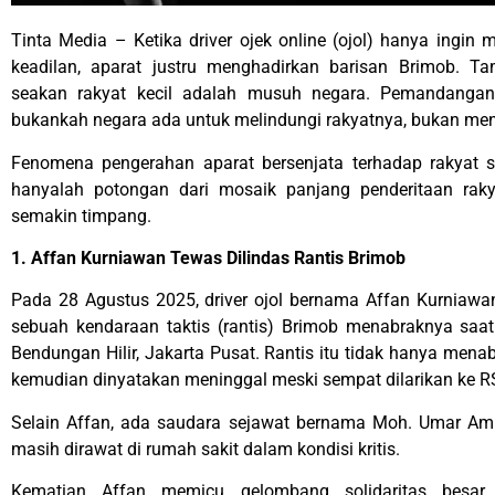
Tinta Media – Ketika driver ojek online (ojol) hanya ingi
keadilan, aparat justru menghadirkan barisan Brimob. Ta
seakan rakyat kecil adalah musuh negara. Pemandangan
bukankah negara ada untuk melindungi rakyatnya, bukan me
Fenomena pengerahan aparat bersenjata terhadap rakyat sip
hanyalah potongan dari mosaik panjang penderitaan rak
semakin timpang.
1. Affan Kurniawan Tewas Dilindas Rantis Brimob
Pada 28 Agustus 2025, driver ojol bernama Affan Kurniawan
sebuah kendaraan taktis (rantis) Brimob menabraknya saa
Bendungan Hilir, Jakarta Pusat. Rantis itu tidak hanya menab
kemudian dinyatakan meninggal meski sempat dilarikan ke 
Selain Affan, ada saudara sejawat bernama Moh. Umar Amiru
masih dirawat di rumah sakit dalam kondisi kritis.
Kematian Affan memicu gelombang solidaritas besar.