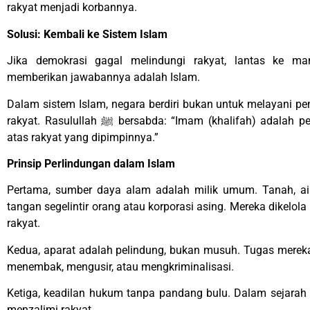
rakyat menjadi korbannya.
Solusi: Kembali ke Sistem Islam
Jika demokrasi gagal melindungi rakyat, lantas ke ma
memberikan jawabannya adalah Islam.
Dalam sistem Islam, negara berdiri bukan untuk melayani p
rakyat. Rasulullah ﷺ bersabda: “Imam (khalifah) adalah pengurus, dan ia bertanggung jawab
atas rakyat yang dipimpinnya.”
Prinsip Perlindungan dalam Islam
Pertama, sumber daya alam adalah milik umum. Tanah, air
tangan segelintir orang atau korporasi asing. Mereka dikelol
rakyat.
Kedua, aparat adalah pelindung, bukan musuh. Tugas mere
menembak, mengusir, atau mengkriminalisasi.
Ketiga, keadilan hukum tanpa pandang bulu. Dalam sejarah Is
menzalimi rakyat.