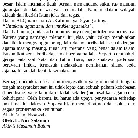
besar. Islam memang tidak pernah memandang suku, ras maupun
golongan di dalam wilayah muamalah. Namun dalam wilayah
akidah dan ibadah Islam jelas dan tegas.
Dalam Al-Quran surah Al-Kafirun ayat 6 yang artinya,
“Untukmu agamamu dan untukku agamaku”.
Dan hal ini juga tidak ada hubungannya dengan toleransi beragama.
Karena yang namanya toleransi itu jelas, yaitu cukup membiarkan
dan tidak mengganggu orang lain dalam beribadah sesuai dengan
agama masing-masing. Itulah arti toleransi yang benar dalam Islam.
Bukan ikut serta beribadah umat beragama lain. Seperti ceramah di
gereja pada saat Natal dan Tahun Baru, baca shalawat pada saat
perayaan Imlek, termasuk melakukan pernikahan silang beda
agama. Ini adalah bentuk kemaksiatan.
Berbagai pemikiran sesat dan menyesatkan yang muncul di tengah-
tengah masyarakat saat ini tidak lepas dari sebuah paham kebebasan
(liberalisme) yang lahir dari akidah sekuler (memisahkan agama dari
kehidupan). Oleh karena itu harus ada upaya penyadaran terhadap
umat melalui dakwah. Supaya Islam menjadi aturan dan solusi dari
segala problematika kehidupan.
Allahu’alam bissawab.
Oleh: L. Nur Salamah
Aktivis Muslimah Batam