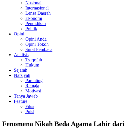
Nasional
Internasional
Lensa Daerah
Ekonomi
Pendidikan
Politik
Opini
Opini Anda
Opini Tokoh
Surat Pembaca
Analisis
Tsaqofah
Hukum
Sejarah
Nafsiyah
Parenting
Remaja
Motivasi
Tanya Jawab
Feature
Fiksi
Puisi
Fenomena Nikah Beda Agama Lahir dari