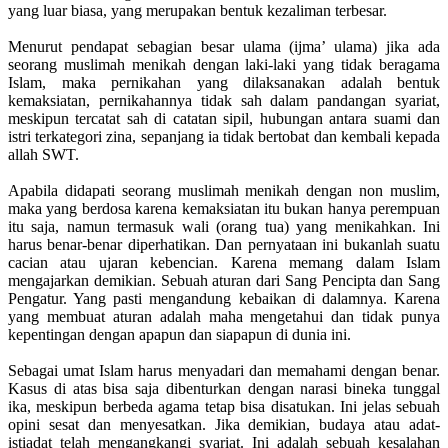
yang luar biasa, yang merupakan bentuk kezaliman terbesar.
Menurut pendapat sebagian besar ulama (ijma’ ulama) jika ada
seorang muslimah menikah dengan laki-laki yang tidak beragama
Islam, maka pernikahan yang dilaksanakan adalah bentuk
kemaksiatan, pernikahannya tidak sah dalam pandangan syariat,
meskipun tercatat sah di catatan sipil, hubungan antara suami dan
istri terkategori zina, sepanjang ia tidak bertobat dan kembali kepada
allah SWT.
Apabila didapati seorang muslimah menikah dengan non muslim,
maka yang berdosa karena kemaksiatan itu bukan hanya perempuan
itu saja, namun termasuk wali (orang tua) yang menikahkan. Ini
harus benar-benar diperhatikan. Dan pernyataan ini bukanlah suatu
cacian atau ujaran kebencian. Karena memang dalam Islam
mengajarkan demikian. Sebuah aturan dari Sang Pencipta dan Sang
Pengatur. Yang pasti mengandung kebaikan di dalamnya. Karena
yang membuat aturan adalah maha mengetahui dan tidak punya
kepentingan dengan apapun dan siapapun di dunia ini.
Sebagai umat Islam harus menyadari dan memahami dengan benar.
Kasus di atas bisa saja dibenturkan dengan narasi bineka tunggal
ika, meskipun berbeda agama tetap bisa disatukan. Ini jelas sebuah
opini sesat dan menyesatkan. Jika demikian, budaya atau adat-
istiadat telah mengangkangi syariat. Ini adalah sebuah kesalahan