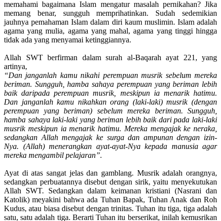
memahami bagaimana Islam mengatur masalah pernikahan? Jika
memang benar, sungguh memprihatinkan. Sudah sedemikian
jauhnya pemahaman Islam dalam diri kaum muslimin. Islam adalah
agama yang mulia, agama yang mahal, agama yang tinggi hingga
tidak ada yang menyamai ketinggiannya.
Allah SWT berfirman dalam surah al-Baqarah ayat 221, yang
artinya,
“Dan janganlah kamu nikahi perempuan musrik sebelum mereka
beriman. Sungguh, hamba sahaya perempuan yang beriman lebih
baik daripada perempuan musrik, meskipun ia menarik hatimu.
Dan janganlah kamu nikahkan orang (laki-laki) musrik (dengan
perempuan yang beriman) sebelum mereka beriman. Sungguh,
hamba sahaya laki-laki yang beriman lebih baik dari pada laki-laki
musrik meskipun ia menarik hatimu. Mereka mengajak ke neraka,
sedangkan Allah mengajak ke surga dan ampunan dengan izin-
Nya. (Allah) menerangkan ayat-ayat-Nya kepada manusia agar
mereka mengambil pelajaran”.
Ayat di atas sangat jelas dan gamblang. Musrik adalah orangnya,
sedangkan perbuatannya disebut dengan sirik, yaitu menyekutukan
Allah SWT. Sedangkan dalam keimanan kristiani (Nasrani dan
Katolik) meyakini bahwa ada Tuhan Bapak, Tuhan Anak dan Roh
Kudus, atau biasa disebut dengan trinitas. Tuhan itu tiga, tiga adalah
satu, satu adalah tiga. Berarti Tuhan itu berserikat, inilah kemusrikan