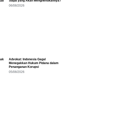
uai
Siapa yang Akan Menghentikannya?
06/08/2026
hak
Advokat: Indonesia Gagal
Menegakkan Hukum Pidana dalam
Penanganan Korupsi
05/08/2026