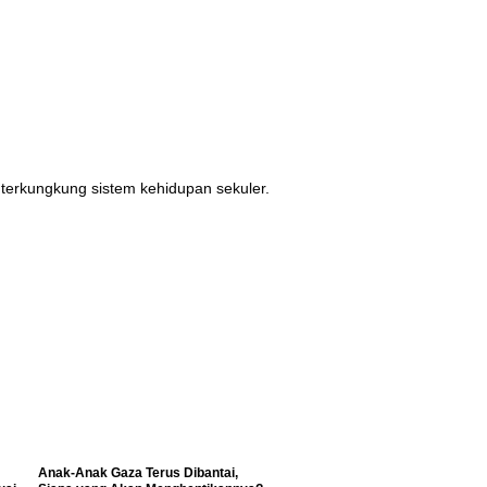
 terkungkung sistem kehidupan sekuler.
Anak-Anak Gaza Terus Dibantai,