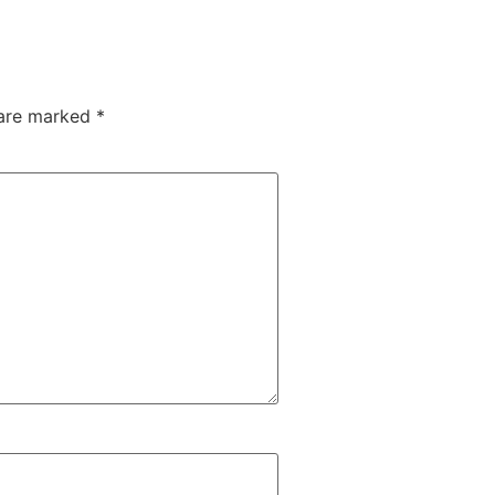
 are marked
*