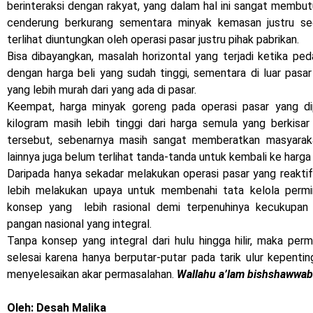
berinteraksi dengan rakyat, yang dalam hal ini sangat membut
cenderung berkurang sementara minyak kemasan justru sed
terlihat diuntungkan oleh operasi pasar justru pihak pabrikan.
Bisa dibayangkan, masalah horizontal yang terjadi ketika pe
dengan harga beli yang sudah tinggi, sementara di luar pasa
yang lebih murah dari yang ada di pasar.
Keempat, harga minyak goreng pada operasi pasar yang d
kilogram masih lebih tinggi dari harga semula yang berkis
tersebut, sebenarnya masih sangat memberatkan masyaraka
lainnya juga belum terlihat tanda-tanda untuk kembali ke harga
Daripada hanya sekadar melakukan operasi pasar yang reaktif
lebih melakukan upaya untuk membenahi tata kelola permi
konsep yang lebih rasional demi terpenuhinya kecukupa
pangan nasional yang integral.
Tanpa konsep yang integral dari hulu hingga hilir, maka per
selesai karena hanya berputar-putar pada tarik ulur kepenti
menyelesaikan akar permasalahan.
Wallahu a’lam bishshawwab
Oleh: Desah Malika