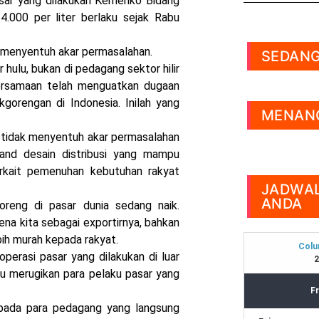
asar yang dilakukan Kemenko Bidang
.000 per liter berlaku sejak Rabu
k menyentuh akar permasalahan.
SEDANG
hulu, bukan di pedagang sektor hilir
ersamaan telah menguatkan dugaan
kgorengan di Indonesia. Inilah yang
MENANG
an tidak menyentuh akar permasalahan
rand desain distribusi yang mampu
rkait pemenuhan kebutuhan rakyat
JADWAL
ANDA
oreng di pasar dunia sedang naik.
ena kita sebagai exportirnya, bahkan
ih murah kepada rakyat.
operasi pasar yang dilakukan di luar
stru merugikan para pelaku pasar yang
epada para pedagang yang langsung