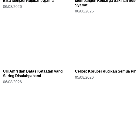
Bisa Menjadi Rujukan Agama
Membangun Keluarga Sakinah Ses
Syariat
06/08/2026
06/08/2026
Ulil Amri dan Batas Ketaatan yang
Celios: Korupsi Rugikan Semua Pi
Sering Disalahpahami
05/08/2026
06/08/2026