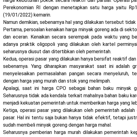
harga kebutuhan pokok secara reaktif dan parsial. Operasi p
Perekonomian RI dengan menetapkan satu harga yaitu Rp14
(19/01/2022) kemarin.
Namun demikian, sebenarnya hal yang dilakukan tersebut tida
Pertama, persoalan kenaikan harga minyak goreng ada di sektor 
dan eceran. Kenaikan secara serempak pada waktu yang b
adanya praktik oligopoli yang dilakukan oleh kartel perminya
seharusnya diusut dan ditertibkan oleh pemerintah.
Kedua, operasi pasar yang dilakukan hanya bersifat reaktif d
sebenarnya. Yang diharapkan masyarakat saat ini adalah g
menyelesaikan permasalahan pangan secara menyeluruh, te
dengan harga yang murah dan stok yang melimpah.
Apalagi, saat ini harga CPO sebagai bahan baku minyak g
Seharusnya tidak ada kendala terkait mahalnya bahan baku kar
menjadi kekuatan pemerintah untuk memberikan harga yang leb
Ketiga, operasi pasar yang dilakukan oleh pemerintah adalah 
pasar. Hal ini tentu saja bukan hanya tidak efektif, tetapi ju
sudah membeli minyak goreng dengan harga mahal.
Seharusnya pemberian harga murah dilakukan pemerintah k