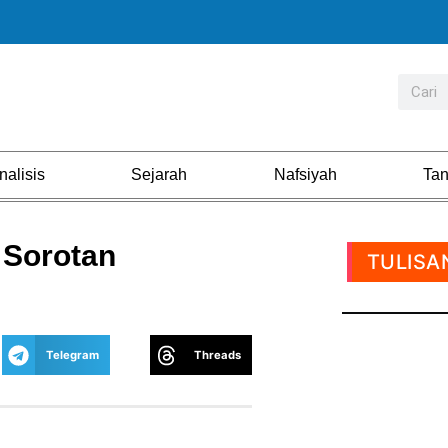
nalisis
Sejarah
Nafsiyah
Ta
 Sorotan
TULISA
Telegram
Threads