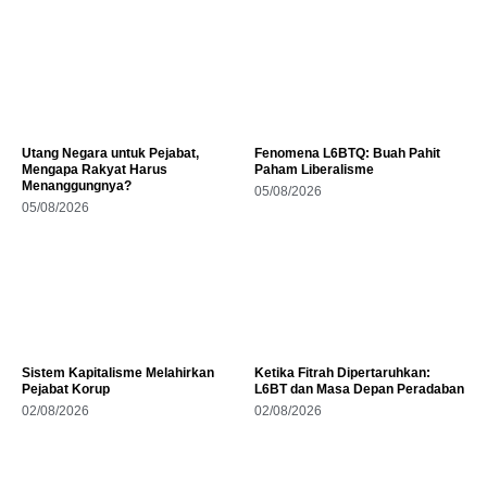
Utang Negara untuk Pejabat,
Fenomena L6BTQ: Buah Pahit
Mengapa Rakyat Harus
Paham Liberalisme
Menanggungnya?
05/08/2026
05/08/2026
Sistem Kapitalisme Melahirkan
Ketika Fitrah Dipertaruhkan:
Pejabat Korup
L6BT dan Masa Depan Peradaban
02/08/2026
02/08/2026