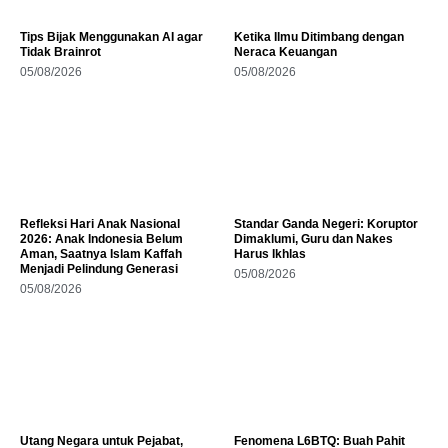
Tips Bijak Menggunakan AI agar
Ketika Ilmu Ditimbang dengan
Tidak Brainrot
Neraca Keuangan
05/08/2026
05/08/2026
Refleksi Hari Anak Nasional
Standar Ganda Negeri: Koruptor
2026: Anak Indonesia Belum
Dimaklumi, Guru dan Nakes
Aman, Saatnya Islam Kaffah
Harus Ikhlas
Menjadi Pelindung Generasi
05/08/2026
05/08/2026
Utang Negara untuk Pejabat,
Fenomena L6BTQ: Buah Pahit