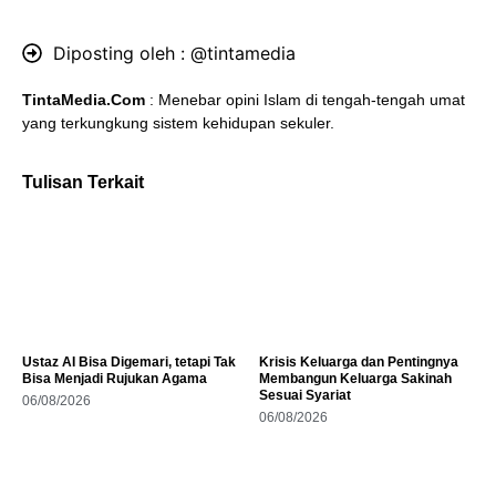
Diposting oleh :
@tintamedia
TintaMedia.Com
: Menebar opini Islam di tengah-tengah umat
yang terkungkung sistem kehidupan sekuler.
Tulisan Terkait
Ustaz AI Bisa Digemari, tetapi Tak
Krisis Keluarga dan Pentingnya
Bisa Menjadi Rujukan Agama
Membangun Keluarga Sakinah
Sesuai Syariat
06/08/2026
06/08/2026