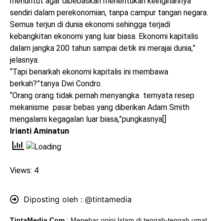
menuntut agar dibebaskan menentukan keinginannya
sendiri dalam perekonomian, tanpa campur tangan negara.
Semua terjun di dunia ekonomi sehingga terjadi
kebangkitan ekonomi yang luar biasa. Ekonomi kapitalis
dalam jangka 200 tahun sampai detik ini merajai dunia,”
jelasnya.
“Tapi benarkah ekonomi kapitalis ini membawa
berkah?”tanya Dwi Condro.
“Orang orang tidak pernah menyangka ternyata resep
mekanisme pasar bebas yang diberikan Adam Smith
mengalami kegagalan luar biasa,”pungkasnya
[]
Irianti Aminatun
Views: 4
Diposting oleh :
@tintamedia
TintaMedia.Com
: Menebar opini Islam di tengah-tengah umat