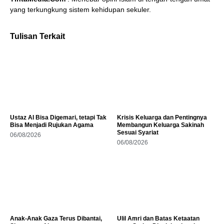
yang terkungkung sistem kehidupan sekuler.
Tulisan Terkait
Ustaz AI Bisa Digemari, tetapi Tak
Krisis Keluarga dan Pentingnya
Bisa Menjadi Rujukan Agama
Membangun Keluarga Sakinah
Sesuai Syariat
06/08/2026
06/08/2026
Anak-Anak Gaza Terus Dibantai,
Ulil Amri dan Batas Ketaatan