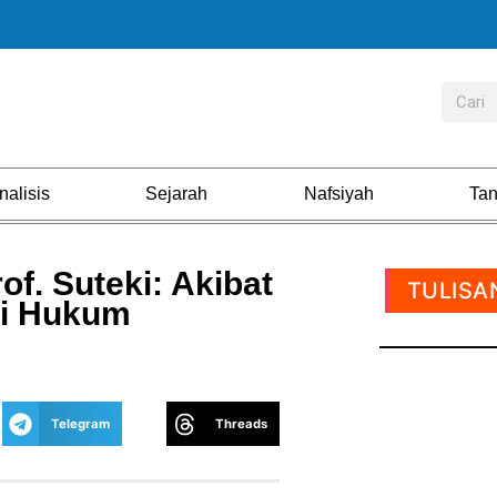
nalisis
Sejarah
Nafsiyah
Ta
f. Suteki: Akibat
TULISA
si Hukum
Telegram
Threads