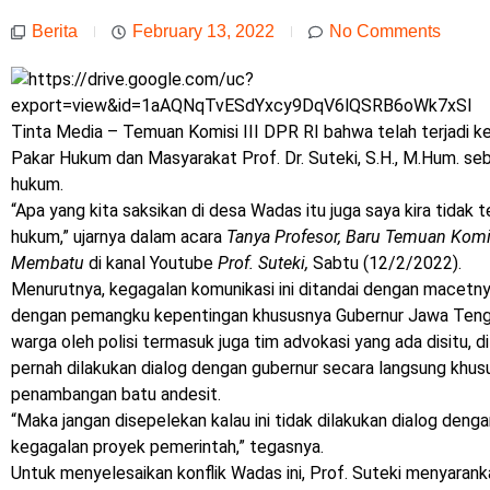
Berita
February 13, 2022
No Comments
Tinta Media – Temuan Komisi III DPR RI bahwa telah terjadi k
Pakar Hukum dan Masyarakat Prof. Dr. Suteki, S.H., M.Hum. se
hukum.
“Apa yang kita saksikan di desa Wadas itu juga saya kira tidak 
hukum,” ujarnya dalam acara
Tanya Profesor, Baru Temuan Komis
Membatu
di kanal Youtube
Prof. Suteki,
Sabtu (12/2/2022).
Menurutnya, kegagalan komunikasi ini ditandai dengan macetn
dengan pemangku kepentingan khususnya Gubernur Jawa Teng
warga oleh polisi termasuk juga tim advokasi yang ada disitu
pernah dilakukan dialog dengan gubernur secara langsung khu
penambangan batu andesit.
“Maka jangan disepelekan kalau ini tidak dilakukan dialog den
kegagalan proyek pemerintah,” tegasnya.
Untuk menyelesaikan konflik Wadas ini, Prof. Suteki menyaran