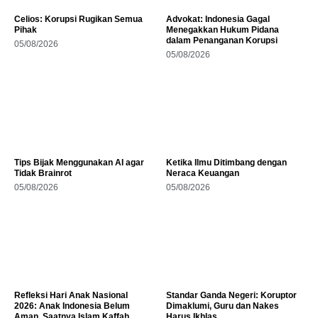
Celios: Korupsi Rugikan Semua
Advokat: Indonesia Gagal
Pihak
Menegakkan Hukum Pidana
dalam Penanganan Korupsi
05/08/2026
05/08/2026
Tips Bijak Menggunakan AI agar
Ketika Ilmu Ditimbang dengan
Tidak Brainrot
Neraca Keuangan
05/08/2026
05/08/2026
Refleksi Hari Anak Nasional
Standar Ganda Negeri: Koruptor
2026: Anak Indonesia Belum
Dimaklumi, Guru dan Nakes
Aman, Saatnya Islam Kaffah
Harus Ikhlas