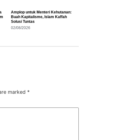
a
Amplop untuk Menteri Kehutanan:
am
Buah Kapitalisme, Islam Kaffah
Solusi Tuntas
02/08/2026
 are marked
*