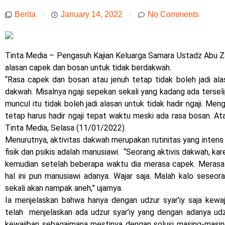
Berita
January 14, 2022
No Comments
Tinta Media – Pengasuh Kajian Keluarga Samara Ustadz Abu Za
alasan capek dan bosan untuk tidak berdakwah.
“Rasa capek dan bosan atau jenuh tetap tidak boleh jadi ala
dakwah. Misalnya ngaji sepekan sekali yang kadang ada tersel
muncul itu tidak boleh jadi alasan untuk tidak hadir ngaji. Men
tetap harus hadir ngaji tepat waktu meski ada rasa bosan. At
Tinta Media, Selasa (11/01/2022).
Menurutnya, aktivitas dakwah merupakan rutinitas yang intens 
fisik dan psikis adalah manusiawi. “Seorang aktivis dakwah, ka
kemudian setelah beberapa waktu dia merasa capek. Merasa
hal ini pun manusiawi adanya. Wajar saja. Malah kalo sese
sekali akan nampak aneh,” ujarnya.
Ia menjelaskan bahwa hanya dengan udzur syar’iy saja kewaj
telah menjelaskan ada udzur syar’iy yang dengan adanya udzu
kewajiban sebagaimana mestinya dengan solusi masing-masin