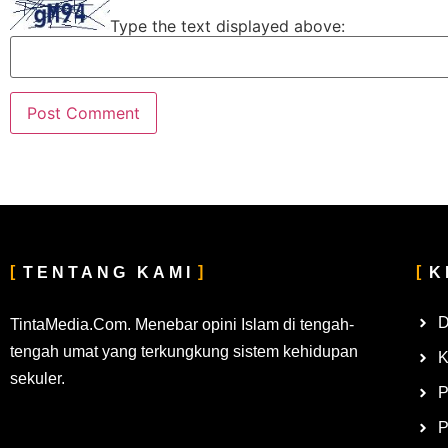
Type the text displayed above:
TENTANG KAMI
K
D
TintaMedia.Com. Menebar opini Islam di tengah-
tengah umat yang terkungkung sistem kehidupan
K
sekuler.
P
P