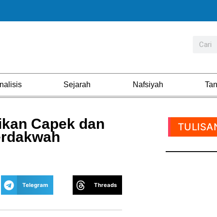
nalisis
Sejarah
Nafsiyah
Ta
ikan Capek dan
TULISA
erdakwah
Telegram
Threads