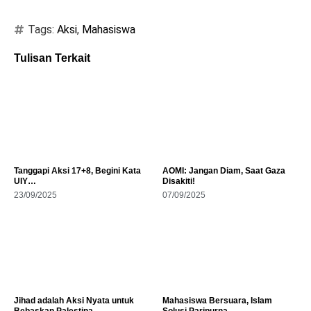
Tags:
Aksi
,
Mahasiswa
Tulisan Terkait
Tanggapi Aksi 17+8, Begini Kata
AOMI: Jangan Diam, Saat Gaza
UIY…
Disakiti!
23/09/2025
07/09/2025
Jihad adalah Aksi Nyata untuk
Mahasiswa Bersuara, Islam
Bebaskan Palestina
Solusi Paripurna