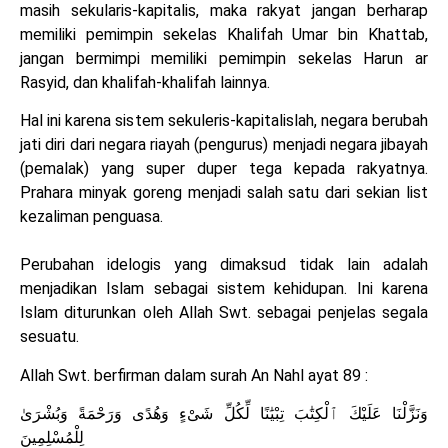
masih sekularis-kapitalis, maka rakyat jangan berharap
memiliki pemimpin sekelas Khalifah Umar bin Khattab,
jangan bermimpi memiliki pemimpin sekelas Harun ar
Rasyid, dan khalifah-khalifah lainnya.
Hal ini karena sistem sekuleris-kapitalislah, negara berubah
jati diri dari negara riayah (pengurus) menjadi negara jibayah
(pemalak) yang super duper tega kepada rakyatnya.
Prahara minyak goreng menjadi salah satu dari sekian list
kezaliman penguasa.
Perubahan idelogis yang dimaksud tidak lain adalah
menjadikan Islam sebagai sistem kehidupan. Ini karena
Islam diturunkan oleh Allah Swt. sebagai penjelas segala
sesuatu.
Allah Swt. berfirman dalam surah An Nahl ayat 89 :
وَنَزَّلْنَا عَلَيْكَ ٱلْكِتَٰبَ تِبْيَٰنًا لِّكُلِّ شَىْءٍ وَهُدًى وَرَحْمَةً وَبُشْرَىٰ
لِلْمُسْلِمِينَ