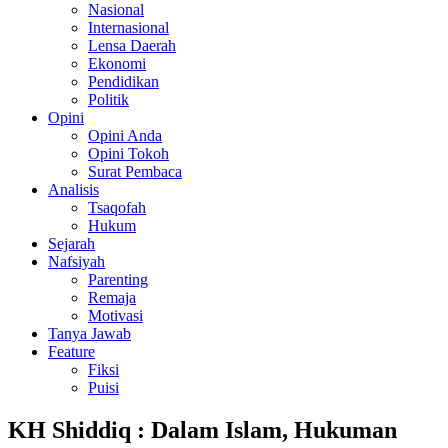
Nasional
Internasional
Lensa Daerah
Ekonomi
Pendidikan
Politik
Opini
Opini Anda
Opini Tokoh
Surat Pembaca
Analisis
Tsaqofah
Hukum
Sejarah
Nafsiyah
Parenting
Remaja
Motivasi
Tanya Jawab
Feature
Fiksi
Puisi
KH Shiddiq : Dalam Islam, Hukuman