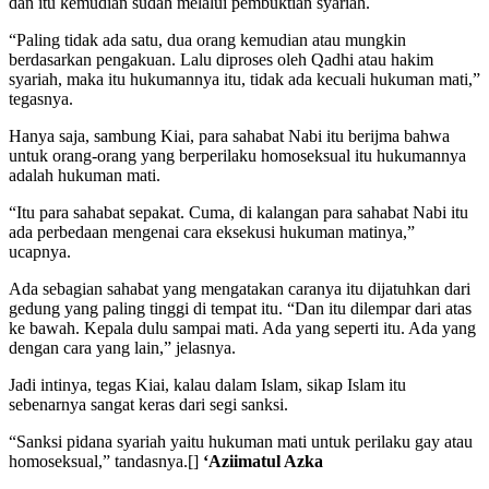
dan itu kemudian sudah melalui pembuktian syariah.
“Paling tidak ada satu, dua orang kemudian atau mungkin
berdasarkan pengakuan. Lalu diproses oleh Qadhi atau hakim
syariah, maka itu hukumannya itu, tidak ada kecuali hukuman mati,”
tegasnya.
Hanya saja, sambung Kiai, para sahabat Nabi itu berijma bahwa
untuk orang-orang yang berperilaku homoseksual itu hukumannya
adalah hukuman mati.
“Itu para sahabat sepakat. Cuma, di kalangan para sahabat Nabi itu
ada perbedaan mengenai cara eksekusi hukuman matinya,”
ucapnya.
Ada sebagian sahabat yang mengatakan caranya itu dijatuhkan dari
gedung yang paling tinggi di tempat itu. “Dan itu dilempar dari atas
ke bawah. Kepala dulu sampai mati. Ada yang seperti itu. Ada yang
dengan cara yang lain,” jelasnya.
Jadi intinya, tegas Kiai, kalau dalam Islam, sikap Islam itu
sebenarnya sangat keras dari segi sanksi.
“Sanksi pidana syariah yaitu hukuman mati untuk perilaku gay atau
homoseksual,” tandasnya.[]
‘Aziimatul Azka