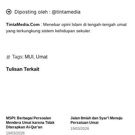
Diposting oleh :
@tintamedia
TintaMedia.Com
: Menebar opini Islam di tengah-tengah umat
yang terkungkung sistem kehidupan sekuler.
Tags:
MUI
,
Umat
Tulisan Terkait
MSPI: Berbagai Persoalan
Jalan Ilmiah dan Syar’i Menuju
Mendera Umat karena Tidak
Persatuan Umat
Diterapkan Al-Qur’an
19/03/2026
19/03/2026