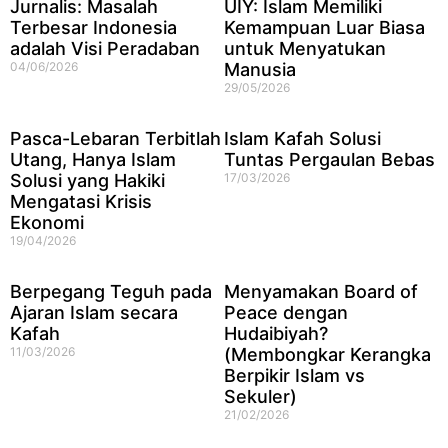
Jurnalis: Masalah
UIY: Islam Memiliki
Terbesar Indonesia
Kemampuan Luar Biasa
adalah Visi Peradaban
untuk Menyatukan
04/06/2026
Manusia
29/05/2026
Pasca-Lebaran Terbitlah
Islam Kafah Solusi
Utang, Hanya Islam
Tuntas Pergaulan Bebas
Solusi yang Hakiki
17/03/2026
Mengatasi Krisis
Ekonomi
19/04/2026
Berpegang Teguh pada
Menyamakan Board of
Ajaran Islam secara
Peace dengan
Kafah
Hudaibiyah?
11/03/2026
(Membongkar Kerangka
Berpikir Islam vs
Sekuler)
21/02/2026