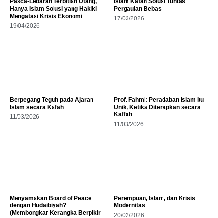
Pasca-Lebaran Terbitlah Utang,
Islam Kafah Solusi Tuntas
Hanya Islam Solusi yang Hakiki
Pergaulan Bebas
Mengatasi Krisis Ekonomi
17/03/2026
19/04/2026
Berpegang Teguh pada Ajaran
Prof. Fahmi: Peradaban Islam Itu
Islam secara Kafah
Unik, Ketika Diterapkan secara
Kaffah
11/03/2026
11/03/2026
Menyamakan Board of Peace
Perempuan, Islam, dan Krisis
dengan Hudaibiyah?
Modernitas
(Membongkar Kerangka Berpikir
20/02/2026