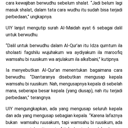
cara kewajiban berwudhu sebelum shalat. “Jadi belum lagi
masuk shalat, dalam tata cara wudhu itu sudah bisa terjadi
perbedaan,” ungkapnya.
UIY lanjut mengutip surah Al-Maidah ayat 6 sebagai dalil
untuk berwudhu.
“Dalil untuk berwudhu dalam Al-Qur’an itu Idza qumtum ila
sholaati fagshilu wujuhakum wa aydiyakum ila maroofiq
wamsahu bi ruusikum wa arjulakum ila alka’baini,” kutipnya.
Ia menyebutkan Al-Qur’an menentukan bagaimana cara
berwudhu. “Diantaranya disebutkan mengusap kepala
wamsahu bi ruusikum. Nah, mengusapnya kepala di sebelah
mana, seberapa besar kepala (yang diusap), nah itu terjadi
perbedaan,” terangnya.
UIY mengungkapkan, ada yang mengusap seluruh kepala
dan ada yang mengusap sebagian kepala. “Karena lafaznya
bukan wamsahu ruusakum, tapi wamsahu bi ruusikum, ada