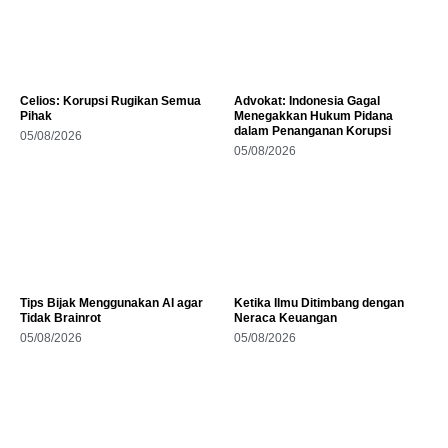
Celios: Korupsi Rugikan Semua
Advokat: Indonesia Gagal
Pihak
Menegakkan Hukum Pidana
dalam Penanganan Korupsi
05/08/2026
05/08/2026
Tips Bijak Menggunakan AI agar
Ketika Ilmu Ditimbang dengan
Tidak Brainrot
Neraca Keuangan
05/08/2026
05/08/2026