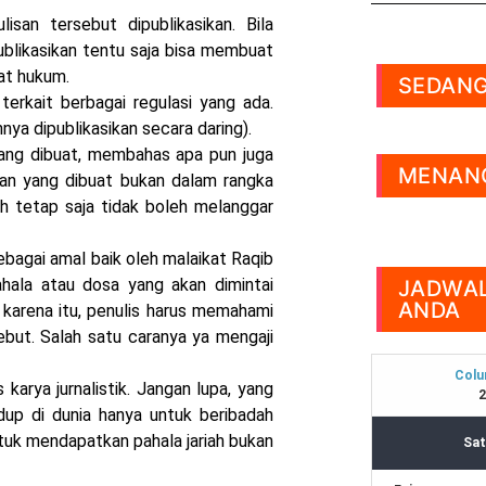
san tersebut dipublikasikan. Bila
ublikasikan tentu saja bisa membuat
rat hukum.
SEDANG
erkait berbagai regulasi yang ada.
annya dipublikasikan secara daring).
 yang dibuat, membahas apa pun juga
MENANG
san yang dibuat bukan dalam rangka
 tetap saja tidak boleh melanggar
bagai amal baik oleh malaikat Raqib
hala atau dosa yang akan dimintai
JADWAL
ANDA
 karena itu, penulis harus memahami
sebut. Salah satu caranya ya mengaji
karya jurnalistik. Jangan lupa, yang
idup di dunia hanya untuk beribadah
ntuk mendapatkan pahala jariah bukan