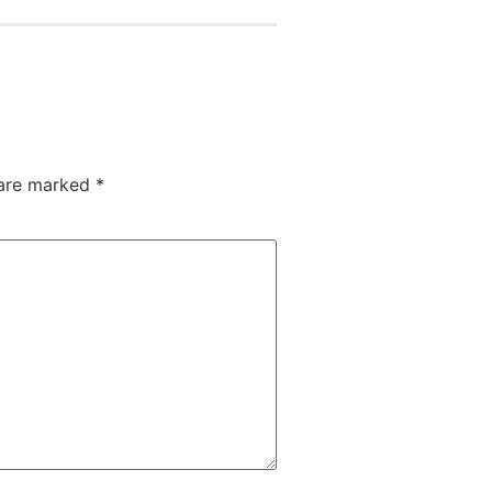
 are marked
*