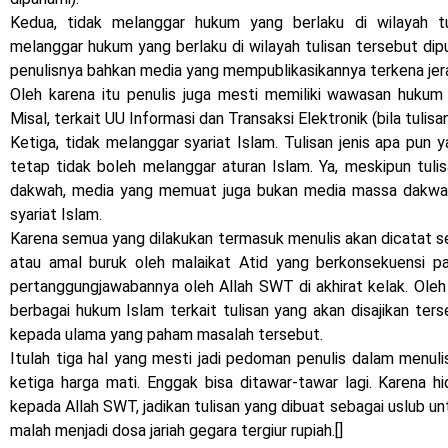
Kedua, tidak melanggar hukum yang berlaku di wilayah tuli
melanggar hukum yang berlaku di wilayah tulisan tersebut dip
penulisnya bahkan media yang mempublikasikannya terkena je
Oleh karena itu penulis juga mesti memiliki wawasan hukum t
Misal, terkait UU Informasi dan Transaksi Elektronik (bila tulis
Ketiga, tidak melanggar syariat Islam. Tulisan jenis apa pun
tetap tidak boleh melanggar aturan Islam. Ya, meskipun tuli
dakwah, media yang memuat juga bukan media massa dakwah
syariat Islam.
Karena semua yang dilakukan termasuk menulis akan dicatat se
atau amal buruk oleh malaikat Atid yang berkonsekuensi pa
pertanggungjawabannya oleh Allah SWT di akhirat kelak. Oleh
berbagai hukum Islam terkait tulisan yang akan disajikan ter
kepada ulama yang paham masalah tersebut.
Itulah tiga hal yang mesti jadi pedoman penulis dalam menulis 
ketiga harga mati. Enggak bisa ditawar-tawar lagi. Karena h
kepada Allah SWT, jadikan tulisan yang dibuat sebagai uslub u
malah menjadi dosa jariah gegara tergiur rupiah.[]