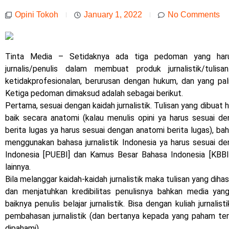
Opini Tokoh
January 1, 2022
No Comments
Tinta Media – Setidaknya ada tiga pedoman yang har
jurnalis/penulis dalam membuat produk jurnalistik/tulisa
ketidakprofesionalan, berurusan dengan hukum, dan yang pali
Ketiga pedoman dimaksud adalah sebagai berikut.
Pertama, sesuai dengan kaidah jurnalistik. Tulisan yang dibuat h
baik secara anatomi (kalau menulis opini ya harus sesuai d
berita lugas ya harus sesuai dengan anatomi berita lugas), bah
menggunakan bahasa jurnalistik Indonesia ya harus sesuai
Indonesia [PUEBI] dan Kamus Besar Bahasa Indonesia [KBBI]) 
lainnya.
Bila melanggar kaidah-kaidah jurnalistik maka tulisan yang dihas
dan menjatuhkan kredibilitas penulisnya bahkan media ya
baiknya penulis belajar jurnalistik. Bisa dengan kuliah jurnalisti
pembahasan jurnalistik (dan bertanya kepada yang paham ter
dipahami).