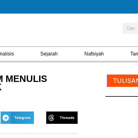
nalisis
Sejarah
Nafsiyah
Ta
M MENULIS
TULISA
K
Telegram
Threads