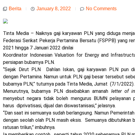
Berita
January 8, 2022
No Comments
Tinta Media – Naiknya gaji karyawan PLN yang diduga menja
Federasi Serikat Pekerja Pertamina Bersatu (FSPPB) yang re
2021 hingga 7 Januari 2022 dinilai
Koordinator Indonesian Valuation for Energy and Infrastruc
persiapan bubarnya PLN.
“Sejak Dirut PLN Dahlan Iskan, gaji karyawan PLN pun di
dengan Pertamina. Namun untuk PLN gaji besar tersebut seb
bubarnya PLN,” tuturnya pada Tinta Media, Jumat (7/1/2022).
Menurutnya, bubarnya PLN disebabkan amanah
letter of i
menyebut negara tidak boleh mengurus BUMN pelayanan p
harus diprivatisasi, dijual dan diswastanisasi,” jelasnya.
“Dan saat ini semuanya sudah berlangsung. Namun Pemerintah
dengan seolah olah PLN masih eksis. Semuanya dibutuhkan bi
ratusan triliun,” imbuhnya.
Ia memberikan contoh, seperti tahun 2020 sebenarnya PLN mas