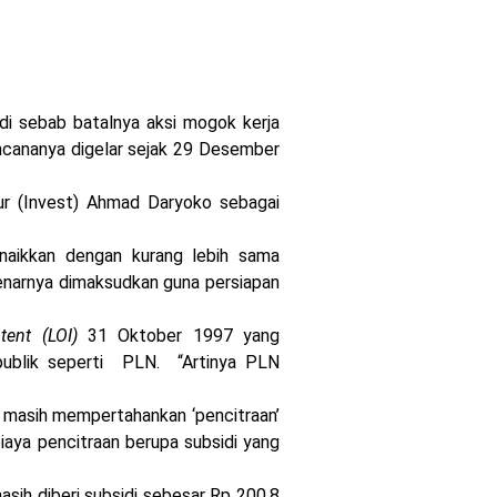
di sebab batalnya aksi mogok kerja
ncananya digelar sejak 29 Desember
tur (Invest) Ahmad Daryoko sebagai
naikkan dengan kurang lebih sama
enarnya dimaksudkan guna persiapan
ntent (LOI)
31 Oktober 1997 yang
ublik seperti PLN. “Artinya PLN
 masih mempertahankan ‘pencitraan’
aya pencitraan berupa subsidi yang
ih diberi subsidi sebesar Rp 200,8