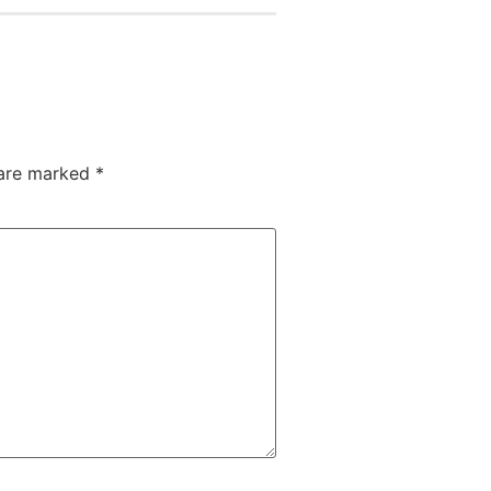
 are marked
*