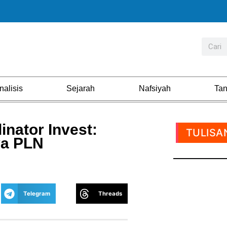
nalisis
Sejarah
Nafsiyah
Ta
inator Invest:
TULISA
ya PLN
Telegram
Threads