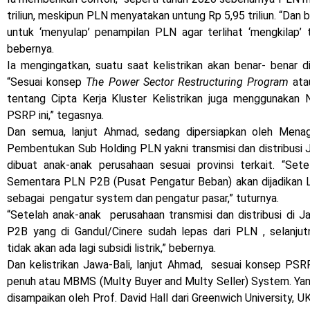
triliun, meskipun PLN menyatakan untung Rp 5,95 triliun. “Dan 
untuk ‘menyulap’ penampilan PLN agar terlihat ‘mengkilap’
bebernya.
Ia mengingatkan, suatu saat kelistrikan akan benar- benar di
“Sesuai konsep
The Power Sector Restructuring Program
ata
tentang Cipta Kerja Kluster Kelistrikan juga menggunakan 
PSRP ini,” tegasnya.
Dan semua, lanjut Ahmad, sedang dipersiapkan oleh Me
Pembentukan Sub Holding PLN yakni transmisi dan distribusi 
dibuat anak-anak perusahaan sesuai provinsi terkait. “Sete
Sementara PLN P2B (Pusat Pengatur Beban) akan dijadikan
sebagai pengatur system dan pengatur pasar,” tuturnya.
“Setelah anak-anak perusahaan transmisi dan distribusi di J
P2B yang di Gandul/Cinere sudah lepas dari PLN , selanju
tidak akan ada lagi subsidi listrik,” bebernya.
Dan kelistrikan Jawa-Bali, lanjut Ahmad, sesuai konsep PSRP
penuh atau MBMS (Multy Buyer and Multy Seller) System. Ya
disampaikan oleh Prof. David Hall dari Greenwich University, UK, 