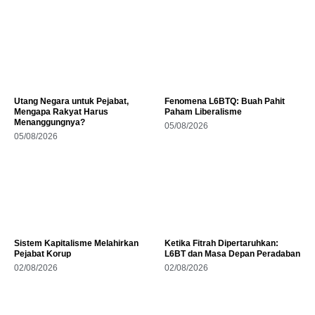
Utang Negara untuk Pejabat,
Fenomena L6BTQ: Buah Pahit
Mengapa Rakyat Harus
Paham Liberalisme
Menanggungnya?
05/08/2026
05/08/2026
Sistem Kapitalisme Melahirkan
Ketika Fitrah Dipertaruhkan:
Pejabat Korup
L6BT dan Masa Depan Peradaban
02/08/2026
02/08/2026