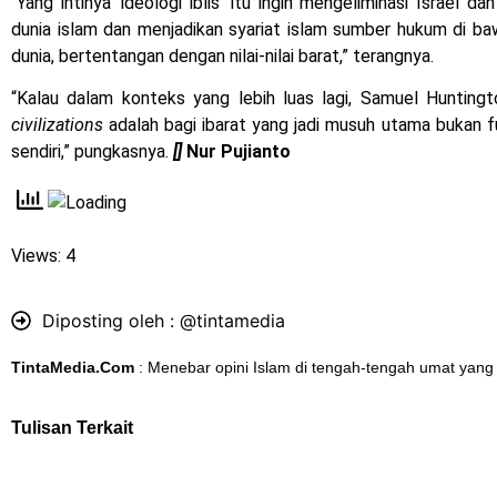
“Yang intinya ‘ideologi iblis’ itu ingin mengeliminasi Israel 
dunia islam dan menjadikan syariat islam sumber hukum di ba
dunia, bertentangan dengan nilai-nilai barat,” terangnya.
“Kalau dalam konteks yang lebih luas lagi, Samuel Huntin
civilizations
adalah bagi ibarat yang jadi musuh utama bukan f
sendiri,” pungkasnya.
[]
Nur Pujianto
Views: 4
Diposting oleh :
@tintamedia
TintaMedia.Com
: Menebar opini Islam di tengah-tengah umat yang
Tulisan Terkait