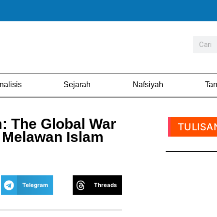
nalisis
Sejarah
Nafsiyah
Ta
m: The Global War
TULISA
 Melawan Islam
Telegram
Threads