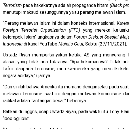
Terrorism
pada hakekatnya adalah propaganda hitam
(Black p
menutupi maksud sesungguhnya yaitu perang melawan Islam.
“Perang melawan Islam ini dalam konteks internasional. Karena
Foreign Terrorist Organization (FTO)
yang mereka keluarka
kelompok Islam” ungkapnya dalam
Forum Diskusi Spesial Maje
Indonesia
di kanal YouTube
Majelis Gaul,
Sabtu (27/11/2021).
Ustadz Riyan mempertanyakan ketika AS yang menyerang 
alasan yang tidak ada faktanya. “Apa hukumannya? Tidak ad
tafsir daripada terorisme, mereka-mereka yang memiliki keku
negara adidaya,” ujarnya.
“Dari sinilah bahwa Amerika itu memang dengan jelas pada sa
melawan terorisme saat ini dengan melawan komunisme dan
radikal adalah tantangan besar,” bebernya.
Bahkan di Inggris, ucap Ustadz Riyan, pada waktu itu Tony Bla
‘ideologi iblis’.