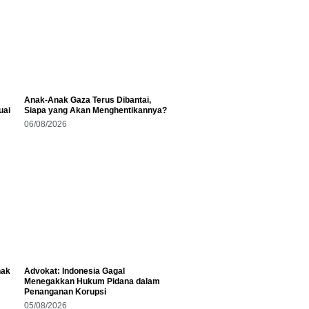
Anak-Anak Gaza Terus Dibantai,
uai
Siapa yang Akan Menghentikannya?
06/08/2026
hak
Advokat: Indonesia Gagal
Menegakkan Hukum Pidana dalam
Penanganan Korupsi
05/08/2026