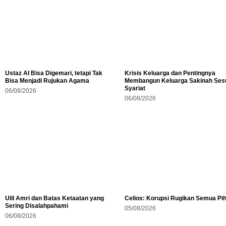
Ustaz AI Bisa Digemari, tetapi Tak
Krisis Keluarga dan Pentingnya
Bisa Menjadi Rujukan Agama
Membangun Keluarga Sakinah Ses
Syariat
06/08/2026
06/08/2026
Ulil Amri dan Batas Ketaatan yang
Celios: Korupsi Rugikan Semua Pi
Sering Disalahpahami
05/08/2026
06/08/2026