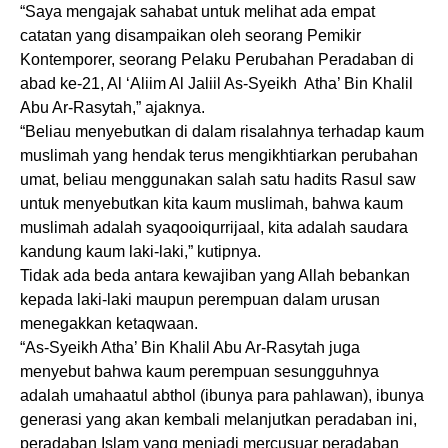
“Saya mengajak sahabat untuk melihat ada empat
catatan yang disampaikan oleh seorang Pemikir
Kontemporer, seorang Pelaku Perubahan Peradaban di
abad ke-21, Al ‘Aliim Al Jaliil As-Syeikh Atha’ Bin Khalil
Abu Ar-Rasytah,” ajaknya.
“Beliau menyebutkan di dalam risalahnya terhadap kaum
muslimah yang hendak terus mengikhtiarkan perubahan
umat, beliau menggunakan salah satu hadits Rasul saw
untuk menyebutkan kita kaum muslimah, bahwa kaum
muslimah adalah syaqooiqurrijaal, kita adalah saudara
kandung kaum laki-laki,” kutipnya.
Tidak ada beda antara kewajiban yang Allah bebankan
kepada laki-laki maupun perempuan dalam urusan
menegakkan ketaqwaan.
“As-Syeikh Atha’ Bin Khalil Abu Ar-Rasytah juga
menyebut bahwa kaum perempuan sesungguhnya
adalah umahaatul abthol (ibunya para pahlawan), ibunya
generasi yang akan kembali melanjutkan peradaban ini,
peradaban Islam yang menjadi mercusuar peradaban