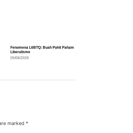
Fenomena L6BTQ: Buah Pahit Paham
Liberalisme
05/08/2026
 are marked
*