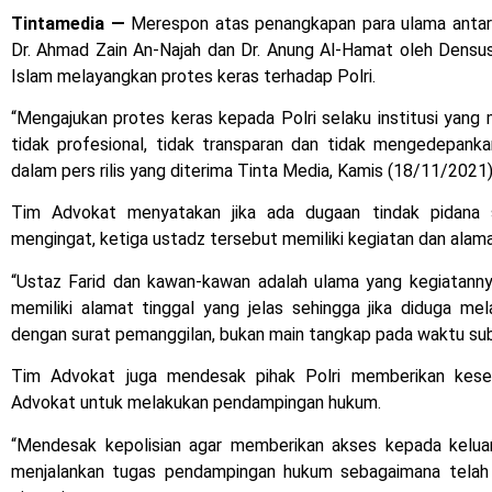
Tintamedia
—
Merespon atas penangkapan para ulama antara
Dr. Ahmad Zain An-Najah dan Dr. Anung Al-Hamat oleh Densu
Islam melayangkan protes keras terhadap Polri.
“Mengajukan protes keras kepada Polri selaku institusi yan
tidak profesional, tidak transparan dan tidak mengedepank
dalam pers rilis yang diterima Tinta Media, Kamis (18/11/2021)
Tim Advokat menyatakan jika ada dugaan tindak pidana s
mengingat, ketiga ustadz tersebut memiliki kegiatan dan alama
“Ustaz Farid dan kawan-kawan adalah ulama yang kegiatanny
memiliki alamat tinggal yang jelas sehingga jika diduga mel
dengan surat pemanggilan, bukan main tangkap pada waktu sub
Tim Advokat juga mendesak pihak Polri memberikan kes
Advokat untuk melakukan pendampingan hukum.
“Mendesak kepolisian agar memberikan akses kepada kelua
menjalankan tugas pendampingan hukum sebagaimana telah d