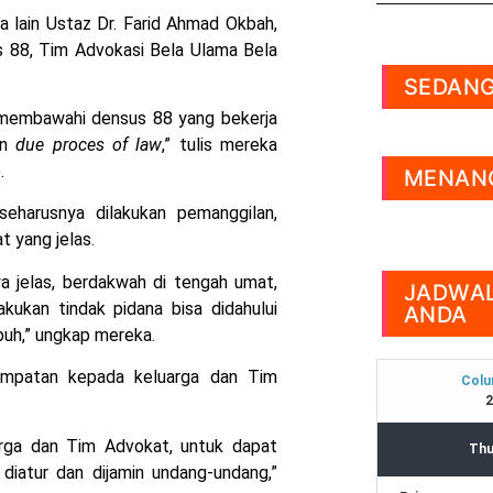
 lain Ustaz Dr. Farid Ahmad Okbah,
s 88, Tim Advokasi Bela Ulama Bela
SEDANG
g membawahi densus 88 yang bekerja
an
due proces of law
,” tulis mereka
.
MENANG
eharusnya dilakukan pemanggilan,
t yang jelas.
a jelas, berdakwah di tengah umat,
JADWAL
akukan tindak pidana bisa didahului
ANDA
uh,” ungkap mereka.
empatan kepada keluarga dan Tim
rga dan Tim Advokat, untuk dapat
iatur dan dijamin undang-undang,”