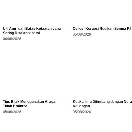
Ulil Amri dan Batas Ketaatan yang
Celios: Korupsi Rugikan Semua Pi
Sering Disalahpahami
05/08/2026
06/08/2026
Tips Bijak Menggunakan AI agar
Ketika Ilmu Ditimbang dengan Ner
Tidak Brainrot
Keuangan
05/08/2026
05/08/2026