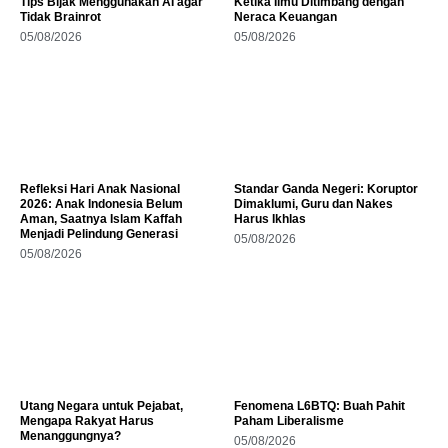
Tips Bijak Menggunakan AI agar
Ketika Ilmu Ditimbang dengan
Tidak Brainrot
Neraca Keuangan
05/08/2026
05/08/2026
Refleksi Hari Anak Nasional
Standar Ganda Negeri: Koruptor
2026: Anak Indonesia Belum
Dimaklumi, Guru dan Nakes
Aman, Saatnya Islam Kaffah
Harus Ikhlas
Menjadi Pelindung Generasi
05/08/2026
05/08/2026
Utang Negara untuk Pejabat,
Fenomena L6BTQ: Buah Pahit
Mengapa Rakyat Harus
Paham Liberalisme
Menanggungnya?
05/08/2026