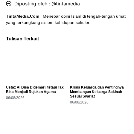
Diposting oleh :
@tintamedia
TintaMedia.Com
: Menebar opini Islam di tengah-tengah umat
yang terkungkung sistem kehidupan sekuler.
Tulisan Terkait
Ustaz AI Bisa Digemari, tetapi Tak
Krisis Keluarga dan Pentingnya
Bisa Menjadi Rujukan Agama
Membangun Keluarga Sakinah
Sesuai Syariat
06/08/2026
06/08/2026