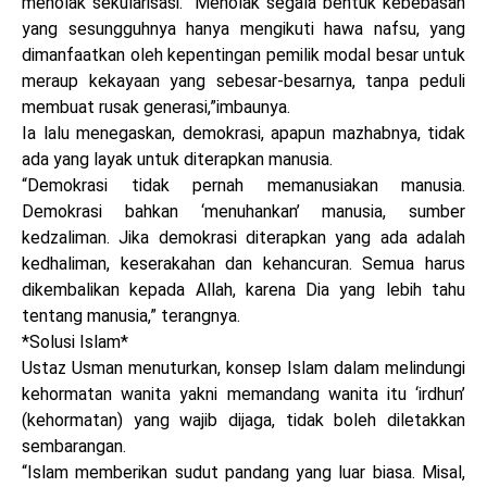
menolak sekularisasi. “Menolak segala bentuk kebebasan
yang sesungguhnya hanya mengikuti hawa nafsu, yang
dimanfaatkan oleh kepentingan pemilik modal besar untuk
meraup kekayaan yang sebesar-besarnya, tanpa peduli
membuat rusak generasi,”imbaunya.
Ia lalu menegaskan, demokrasi, apapun mazhabnya, tidak
ada yang layak untuk diterapkan manusia.
“Demokrasi tidak pernah memanusiakan manusia.
Demokrasi bahkan ‘menuhankan’ manusia, sumber
kedzaliman. Jika demokrasi diterapkan yang ada adalah
kedhaliman, keserakahan dan kehancuran. Semua harus
dikembalikan kepada Allah, karena Dia yang lebih tahu
tentang manusia,” terangnya.
*Solusi Islam*
Ustaz Usman menuturkan, konsep Islam dalam melindungi
kehormatan wanita yakni memandang wanita itu ‘irdhun’
(kehormatan) yang wajib dijaga, tidak boleh diletakkan
sembarangan.
“Islam memberikan sudut pandang yang luar biasa. Misal,