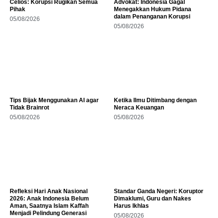
Celios: Korupsi Rugikan Semua
Advokat: Indonesia Gagal
Pihak
Menegakkan Hukum Pidana
dalam Penanganan Korupsi
05/08/2026
05/08/2026
Tips Bijak Menggunakan AI agar
Ketika Ilmu Ditimbang dengan
Tidak Brainrot
Neraca Keuangan
05/08/2026
05/08/2026
Refleksi Hari Anak Nasional
Standar Ganda Negeri: Koruptor
2026: Anak Indonesia Belum
Dimaklumi, Guru dan Nakes
Aman, Saatnya Islam Kaffah
Harus Ikhlas
Menjadi Pelindung Generasi
05/08/2026