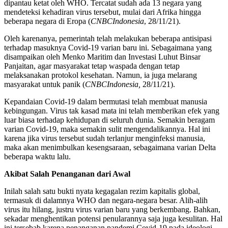
dipantau ketat oleh WHO. Tercatat sudah ada 13 negara yang
mendeteksi kehadiran virus tersebut, mulai dari Afrika hingga
beberapa negara di Eropa (
CNBCIndonesia
, 28/11/21).
Oleh karenanya, pemerintah telah melakukan beberapa antisipasi
terhadap masuknya Covid-19 varian baru ini. Sebagaimana yang
disampaikan oleh Menko Maritim dan Investasi Luhut Binsar
Panjaitan, agar masyarakat tetap waspada dengan tetap
melaksanakan protokol kesehatan. Namun, ia juga melarang
masyarakat untuk panik (
CNBCIndonesia,
28/11/21).
Kepandaian Covid-19 dalam bermutasi telah membuat manusia
kebingungan. Virus tak kasad mata ini telah memberikan efek yang
luar biasa terhadap kehidupan di seluruh dunia. Semakin beragam
varian Covid-19, maka semakin sulit mengendalikannya. Hal ini
karena jika virus tersebut sudah terlanjur menginfeksi manusia,
maka akan menimbulkan kesengsaraan, sebagaimana varian Delta
beberapa waktu lalu.
Akibat Salah Penanganan dari Awal
Inilah salah satu bukti nyata kegagalan rezim kapitalis global,
termasuk di dalamnya WHO dan negara-negara besar. Alih-alih
virus itu hilang, justru virus varian baru yang berkembang. Bahkan,
sekadar menghentikan potensi penularannya saja juga kesulitan. Hal
ini tersebab karena penanganan pandemi Covid-19 pada ideologi.