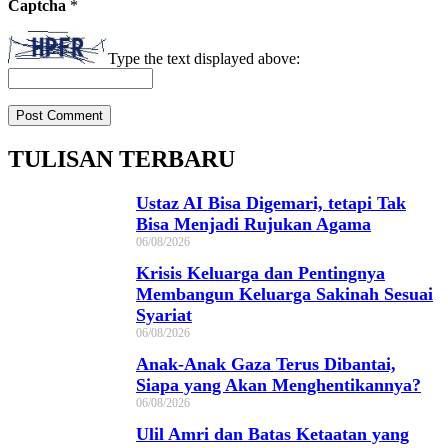
Captcha
*
Type the text displayed above:
TULISAN TERBARU
Ustaz AI Bisa Digemari, tetapi Tak
Bisa Menjadi Rujukan Agama
06/08/2026
Krisis Keluarga dan Pentingnya
Membangun Keluarga Sakinah Sesuai
Syariat
06/08/2026
Anak-Anak Gaza Terus Dibantai,
Siapa yang Akan Menghentikannya?
06/08/2026
Ulil Amri dan Batas Ketaatan yang