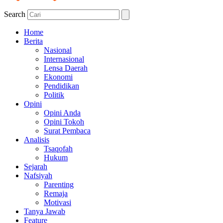
Search
Home
Berita
Nasional
Internasional
Lensa Daerah
Ekonomi
Pendidikan
Politik
Opini
Opini Anda
Opini Tokoh
Surat Pembaca
Analisis
Tsaqofah
Hukum
Sejarah
Nafsiyah
Parenting
Remaja
Motivasi
Tanya Jawab
Feature