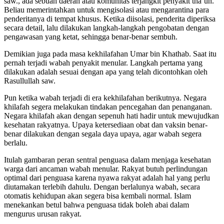
saw., ada sebuah daerah atau komunitas terjangkit penyakit tha’un.
Beliau memerintahkan untuk mengisolasi atau mengarantina para
penderitanya di tempat khusus. Ketika diisolasi, penderita diperiksa
secara detail, lalu dilakukan langkah-langkah pengobatan dengan
pengawasan yang ketat, sehingga benar-benar sembuh.
Demikian juga pada masa kekhilafahan Umar bin Khathab. Saat itu
pernah terjadi wabah penyakit menular. Langkah pertama yang
dilakukan adalah sesuai dengan apa yang telah dicontohkan oleh
Rasullullah saw.
Pun ketika wabah terjadi di era kekhilafahan berikutnya. Negara
khilafah segera melakukan tindakan pencegahan dan penanganan.
Negara khilafah akan dengan sepenuh hati hadir untuk mewujudkan
kesehatan rakyatnya. Upaya ketersediaan obat dan vaksin benar-
benar dilakukan dengan segala daya upaya, agar wabah segera
berlalu.
Itulah gambaran peran sentral penguasa dalam menjaga kesehatan
warga dari ancaman wabah menular. Rakyat butuh perlindungan
optimal dari penguasa karena nyawa rakyat adalah hal yang perlu
diutamakan terlebih dahulu. Dengan berlalunya wabah, secara
otomatis kehidupan akan segera bisa kembali normal. Islam
menekankan betul bahwa penguasa tidak boleh abai dalam
mengurus urusan rakyat.