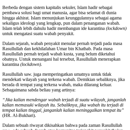
Berbeda dengan sistem kapitalis sekuler, Islam hadir sebagai
pembawa solusi bagi umat manusia, agar bisa selamat di dunia
hingga akhirat. Islam menunjukan keunggulannya sebagai agama
sekaligus ideologi yang lengkap, pun dalam penanganan wabah.
Islam telah lebih dahulu hadir membangun ide karantina
(lockdown)
untuk mengatasi suatu wabah penyakit.
Dalam sejarah, wabah penyakit menular pernah terjadi pada masa
Rasullullah dan kekhilafahan Umar bin Khathab. Pada masa
Rasullullah pernah terjadi wabah kusta, yang belum diketahui
obatnya. Untuk menangani hal tersebut, Rasullullah menerapkan
karantina
(lockdown)
.
Rasullullah saw. juga memperingatkan umatnya untuk tidak
mendekati wilayah yang terkena wabah. Demikian sebaliknya, jika
berada di tempat yang terkena wabah, maka dilarang keluar.
Sebagaimana sabda beliau yang artinya:
“Jika kalian mendengar wabah terjadi di suatu wilayah, janganlah
kalian memasuki wilayah itu. Sebaliknya, jika wabah itu terjadi di
tempat kalian tinggal, janganlah kalian meninggalkan tempat itu”
(HR. Al-Bukhari).
Dalam sebuah riwayat dikisahkan bahwa pada zaman Rasullullah