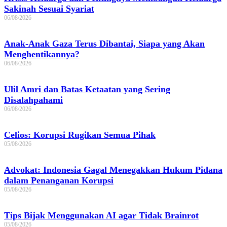
Sakinah Sesuai Syariat
06/08/2026
Anak-Anak Gaza Terus Dibantai, Siapa yang Akan
Menghentikannya?
06/08/2026
Ulil Amri dan Batas Ketaatan yang Sering
Disalahpahami
06/08/2026
Celios: Korupsi Rugikan Semua Pihak
05/08/2026
Advokat: Indonesia Gagal Menegakkan Hukum Pidana
dalam Penanganan Korupsi
05/08/2026
Tips Bijak Menggunakan AI agar Tidak Brainrot
05/08/2026