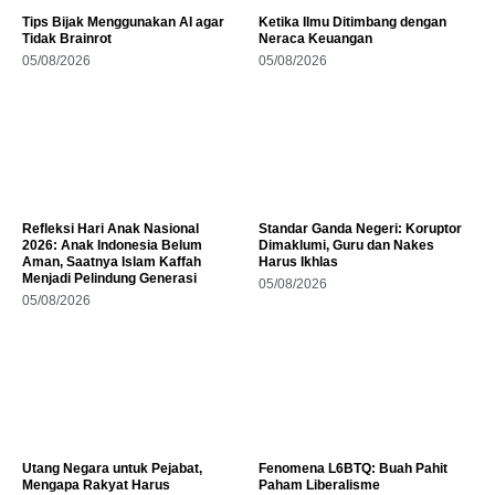
Tips Bijak Menggunakan AI agar
Ketika Ilmu Ditimbang dengan
Tidak Brainrot
Neraca Keuangan
05/08/2026
05/08/2026
Refleksi Hari Anak Nasional
Standar Ganda Negeri: Koruptor
2026: Anak Indonesia Belum
Dimaklumi, Guru dan Nakes
Aman, Saatnya Islam Kaffah
Harus Ikhlas
Menjadi Pelindung Generasi
05/08/2026
05/08/2026
Utang Negara untuk Pejabat,
Fenomena L6BTQ: Buah Pahit
Mengapa Rakyat Harus
Paham Liberalisme